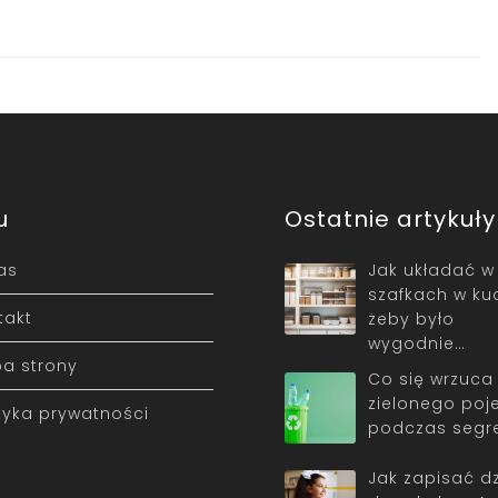
u
Ostatnie artykuły
as
Jak układać w
szafkach w ku
takt
żeby było
wygodnie…
a strony
Co się wrzuca
zielonego poj
ityka prywatności
podczas segr
Jak zapisać d