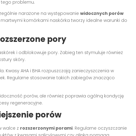
o tego problemu.
zczególnie narażone na występowanie
widocznych porów
 martwymi komórkami naskórka tworzy idealne warunki do
rozszerzone pory
kórek i odblokowuje pory. Zabieg ten stymuluje również
stury skóry.
a. Kwasy AHA i BHA rozpuszczają zanieczyszczenia w
rek. Regularne stosowanie takich zabiegów znacząco
widoczność porów, ale również poprawia ogólną kondycję
cesy regeneracyjne.
ejszenie porów
w walce z
rozszerzonymi porami
. Regularne oczyszczanie
oduktów z kwasami salicylowymi czy glinką pomaga