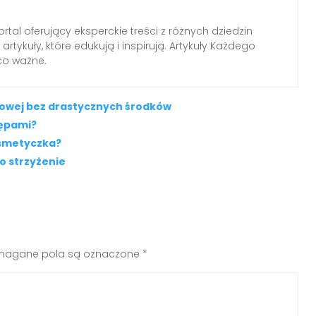
tal oferujący eksperckie treści z różnych dziedzin
rtykuły, które edukują i inspirują. Artykuły Każdego
 co ważne.
kowej bez drastycznych środków
tępami?
osmetyczka?
ko strzyżenie
agane pola są oznaczone
*