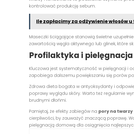
kontrolować produkcję sebum.
Ile zapłacimy za odżywienie włosów u 
Maseczki ściągające stanowią świetne uzupełnieni
zawartością węgla aktywnego lub glinek, które s
Profilaktyka i pielęgnac
Kluczowa jest systematyczność w pielęgnacji i oc
zapobiega dalszemu powiększaniu się porów p
Zdrowa dieta bogata w antyoksydanty i odpowie
poprawy wyglądu skóry. Warto też regularnie wy
brudnymi dłońmi.
Pamiętaj, że efekty zabiegów na
pory na twarzy
cierpliwości, by zauważyć znaczącą poprawę. Wa
pielęgnacją domową dla osiągnięcia najlepszych