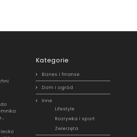
Kategorie
Biznes i finanse
chni
Dom i ogród
Inne
 do
Lifestyle
emnika
e…
Rozrywka i sport
Zwierzęta
ziecko