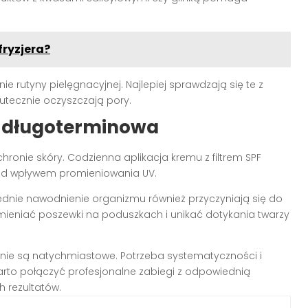
fryzjera?
e rutyny pielęgnacyjnej. Najlepiej sprawdzają się te z
kutecznie oczyszczają pory.
ja długoterminowa
hronie skóry. Codzienna aplikacja kremu z filtrem SPF
od wpływem promieniowania UV.
dnie nawodnienie organizmu również przyczyniają się do
mieniać poszewki na poduszkach i unikać dotykania twarzy
nie są natychmiastowe. Potrzeba systematyczności i
rto połączyć profesjonalne zabiegi z odpowiednią
 rezultatów.