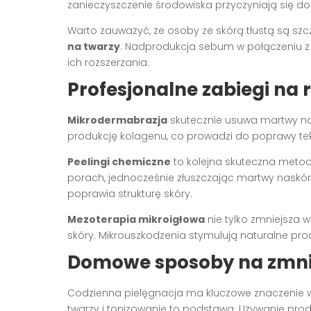
zanieczyszczenie środowiska przyczyniają się d
Warto zauważyć, że osoby ze skórą tłustą są s
na twarzy
. Nadprodukcja sebum w połączeniu z
ich rozszerzania.
Profesjonalne zabiegi na 
Mikrodermabrazja
skutecznie usuwa martwy nas
produkcję kolagenu, co prowadzi do poprawy tek
Peelingi chemiczne
to kolejna skuteczna metod
porach, jednocześnie złuszczając martwy naskó
poprawia strukturę skóry.
Mezoterapia mikroigłowa
nie tylko zmniejsza 
skóry. Mikrouszkodzenia stymulują naturalne pro
Domowe sposoby na zmni
Codzienna pielęgnacja ma kluczowe znaczenie 
twarzy i tonizowanie to podstawa. Używanie pr