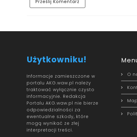
Użytkowniku!
Men
O n
Informacje zamieszczone w
portalu AKG.waw.pl należy
Kon
traktować wyłącznie czysto
informacyjnie. Redakcja
Map
Portalu AKG.waw.pl nie bierze
odpowiedzialności za
Pol
ewentualne szkody, które
mogą wynikać ze złej
interpretacji treści.