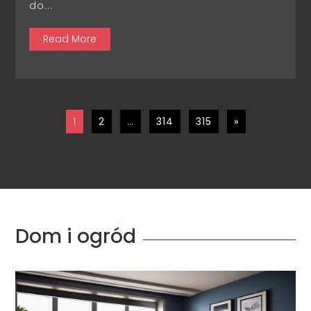
do...
Read More
1
2
…
314
315
»
Dom i ogród