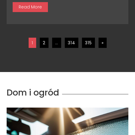
Read More
1
2
…
314
315
»
Dom i ogród